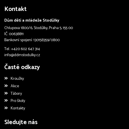
Kontakt
Dům dětí a mládeže Stodůlky
Chlupova 1800/6, Stodůlky, Praha 5, 155 00
IČ: 00638811
Bankovní spojení: 130158359/0800
Tel.: +420 602 647 314
info@ddmstodulky.cz
Časté odkazy
Kroužky
Akce
Tábory
Pro školy
Kontakty
Sledujte nás