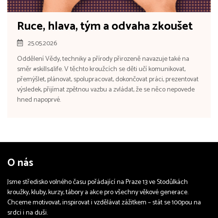
Ruce, hlava, tým a odvaha zkoušet
25.05.2026
Oddělení Vědy, techniky a přírody přirozeně navazuje také na
směr #skills4life. V těchto kroužcích se děti učí komunikovat,
přemýšlet, plánovat, spolupracovat, dokončovat práci, prezentovat
výsledek, přijímat zpětnou vazbu a zvládat, že se něco nepovede
hned napoprvé.
O nás
Jsme středisko volného času pořádající na Praze 13 ve Stodůlkách
kroužky, kluby, kurzy, tábory a akce pro všechny věkové generace.
Chceme motivovat, inspirovat i vzdělávat zážitkem – stát se 100pou na
srdci i na duši.