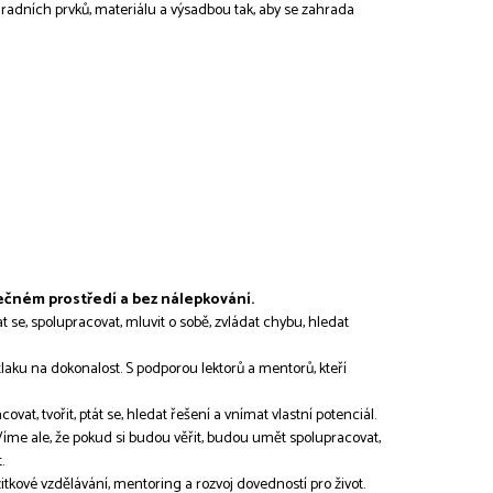
ních prvků, materiálu a výsadbou tak, aby se zahrada
pečném prostředí a bez nálepkování.
 se, spolupracovat, mluvit o sobě, zvládat chybu, hledat
 tlaku na dokonalost. S podporou lektorů a mentorů, kteří
at, tvořit, ptát se, hledat řešení a vnímat vlastní potenciál.
Víme ale, že pokud si budou věřit, budou umět spolupracovat,
.
kové vzdělávání, mentoring a rozvoj dovedností pro život.