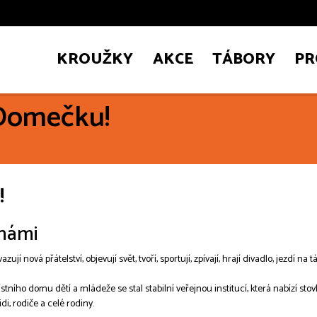
KROUŽKY
AKCE
TÁBORY
PR
 Domečku!
!
 námi
ují nová přátelství, objevují svět, tvoří, sportují, zpívají, hrají divadlo, jezdí na
ho domu dětí a mládeže se stal stabilní veřejnou institucí, která nabízí stovky
di, rodiče a celé rodiny.