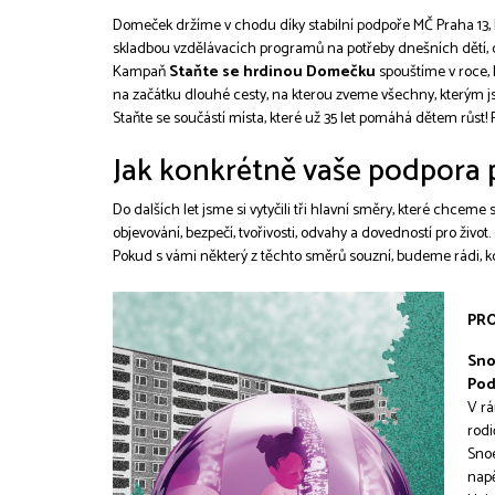
Domeček držíme v chodu díky stabilní podpoře MČ Praha 13, M
skladbou vzdělávacích programů na potřeby dnešních dětí, dos
Kampaň
Staňte se hrdinou Domečku
spouštíme v roce, k
na začátku dlouhé cesty, na kterou zveme všechny, kterým jso
Staňte se součástí místa, které už 35 let pomáhá dětem růst!
Jak konkrétně vaše podpora
Do dalších let jsme si vytyčili tři hlavní směry, které chceme 
objevování, bezpečí, tvořivosti, odvahy a dovedností pro život.
Pokud s vámi některý z těchto směrů souzní, budeme rádi, 
PRO
Sno
Pod
V rá
rodi
Snoe
napě