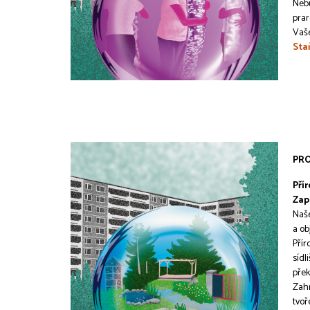
Nebu
pra
Vaše
Sta
PRO
Pří
Zap
Naše
a ob
Přír
sídl
přek
Zahr
tvoř