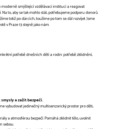
 moderně smýšlející vzdělávací institucí a reagovat
í. Na to, aby se tak mohlo stát, potřebujeme podporu donorů.
žíme totiž po dárcích, toužíme po tom se dál rozvíjet. Jsme
tě v Praze 13 stejně jako nám.
nkrétní potřebě dnešních dětí a rodin: potřebě zklidnění,
 smysly a zažít bezpečí.
me vybudovat jedinečný multisenzorický prostor pro děti,
ly a atmosférou bezpečí. Pomáhá zklidnit tělo, uvolnit
ám sebou.