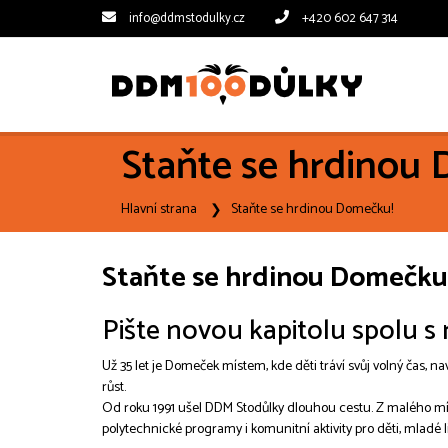
info@ddmstodulky.cz
+420 602 647 314
Staňte se hrdinou
Hlavní strana
Staňte se hrdinou Domečku!
Staňte se hrdinou Domečku
Pište novou kapitolu spolu s
Už 35 let je Domeček místem, kde děti tráví svůj volný čas, navaz
růst.
Od roku 1991 ušel DDM Stodůlky dlouhou cestu. Z malého místní
polytechnické programy i komunitní aktivity pro děti, mladé li