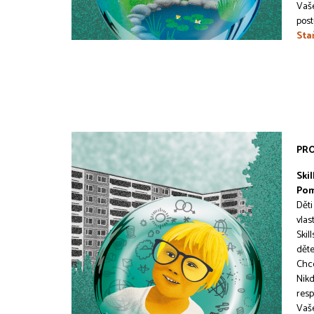
Vaše
post
Sta
PR
Skil
Pom
Děti
vlas
Skil
děte
Chce
Nikd
resp
Vaše