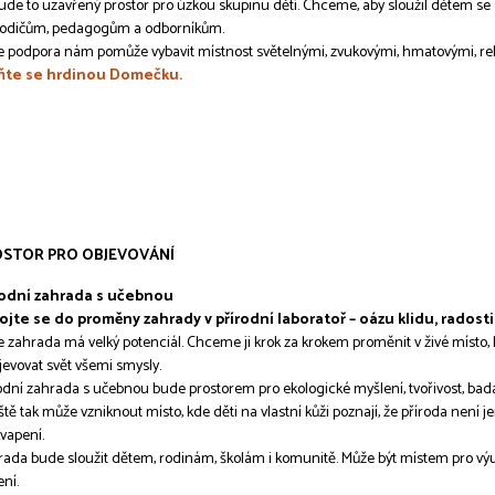
de to uzavřený prostor pro úzkou skupinu dětí. Chceme, aby sloužil dětem se 
rodičům, pedagogům a odborníkům.
 podpora nám pomůže vybavit místnost světelnými, zvukovými, hmatovými, rel
ňte se hrdinou Domečku.
STOR PRO OBJEVOVÁNÍ
rodní zahrada s učebnou
ojte se do proměny zahrady v přírodní laboratoř – oázu klidu, radost
 zahrada má velký potenciál. Chceme ji krok za krokem proměnit v živé místo, kd
jevovat svět všemi smysly.
odní zahrada s učebnou bude prostorem pro ekologické myšlení, tvořivost, badat
iště tak může vzniknout místo, kde děti na vlastní kůži poznají, že příroda není jen 
vapení.
ada bude sloužit dětem, rodinám, školám i komunitě. Může být místem pro výu
ení.