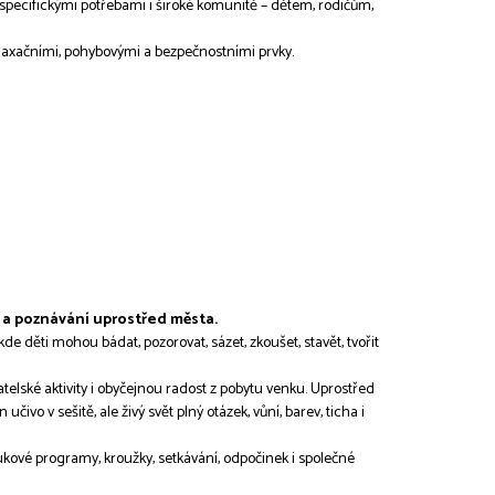
specifickými potřebami i široké komunitě – dětem, rodičům,
axačními, pohybovými a bezpečnostními prvky.
i a poznávání uprostřed města.
e děti mohou bádat, pozorovat, sázet, zkoušet, stavět, tvořit
elské aktivity i obyčejnou radost z pobytu venku. Uprostřed
učivo v sešitě, ale živý svět plný otázek, vůní, barev, ticha i
kové programy, kroužky, setkávání, odpočinek i společné