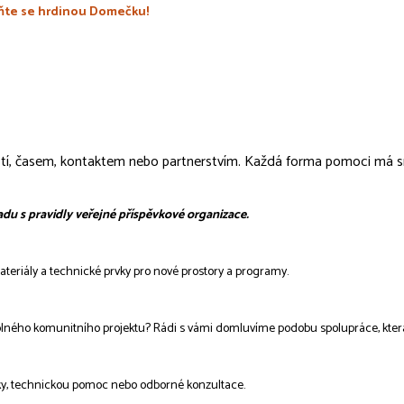
ňte se hrdinou Domečku!
tí, časem, kontaktem nebo partnerstvím. Každá forma pomoci má smys
adu s pravidly veřejné příspěvkové organizace.
eriály a technické prvky pro nové prostory a programy.
sluplného komunitního projektu? Rádi s vámi domluvíme podobu spolupráce, kt
vky, technickou pomoc nebo odborné konzultace.