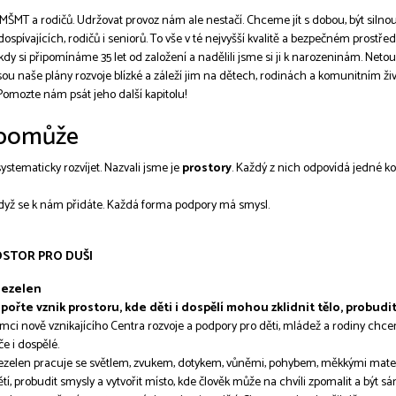
ŠMT a rodičů. Udržovat provoz nám ale nestačí. Chceme jít s dobou, být silnou
pívajících, rodičů i seniorů. To vše v té nejvyšší kvalitě a bezpečném prostřed
dy si připomínáme 35 let od založení a nadělili jsme si ji k narozeninám. Netou
u naše plány rozvoje blízké a záleží jim na dětech, rodinách a komunitním živo
 Pomozte nám psát jeho další kapitolu!
 pomůže
systematicky rozvíjet. Nazvali jsme je
prostory
. Každý z nich odpovídá jedné ko
když se k nám přidáte. Každá forma podpory má smysl.
STOR PRO DUŠI
ezelen
pořte vznik prostoru, kde děti i dospělí mohou zklidnit tělo, probudit
mci nově vznikajícího Centra rozvoje a podpory pro děti, mládež a rodiny chce
če i dospělé.
zelen pracuje se světlem, zvukem, dotykem, vůněmi, pohybem, měkkými materiá
tí, probudit smysly a vytvořit místo, kde člověk může na chvíli zpomalit a být s