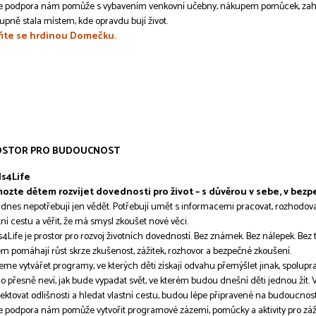
 podpora nám pomůže s vybavením venkovní učebny, nákupem pomůcek, zahrad
upně stala místem, kde opravdu bují život.
ňte se hrdinou Domečku.
OSTOR PRO BUDOUCNOST
ls4Life
ozte dětem rozvíjet dovednosti pro život – s důvěrou v sebe, v bez
 dnes nepotřebují jen vědět. Potřebují umět s informacemi pracovat, rozhodovat
tní cestu a věřit, že má smysl zkoušet nové věci.
ls4Life je prostor pro rozvoj životních dovedností. Bez známek. Bez nálepek. Bez
m pomáhají růst skrze zkušenost, zážitek, rozhovor a bezpečné zkoušení.
me vytvářet programy, ve kterých děti získají odvahu přemýšlet jinak, spolupracov
o přesně neví, jak bude vypadat svět, ve kterém budou dnešní děti jednou žít. 
ektovat odlišnosti a hledat vlastní cestu, budou lépe připravené na budoucnost
 podpora nám pomůže vytvořit programové zázemí, pomůcky a aktivity pro zážit