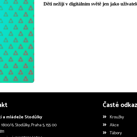
Děti nežijí v digitálním světě jen jako uživate
akt
Časté odka
í a mládeže Stodůlky
Kroužky
1800/6, Stodůlky, Praha 5, 155 00
Akce
811
Tábory