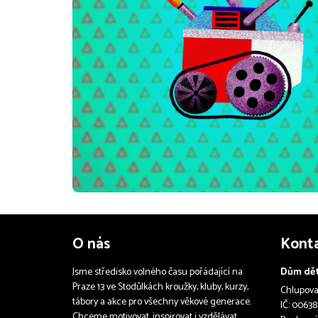
O nás
Kont
Jsme středisko volného času pořádající na
Dům dět
Praze 13 ve Stodůlkách kroužky, kluby, kurzy,
Chlupova 
tábory a akce pro všechny věkové generace.
IČ: 00638
Chceme motivovat, inspirovat i vzdělávat