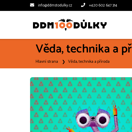
info@ddmstodulky.cz
+420 602 647 314
Věda, technika a p
Hlavní strana
Věda, technika a příroda