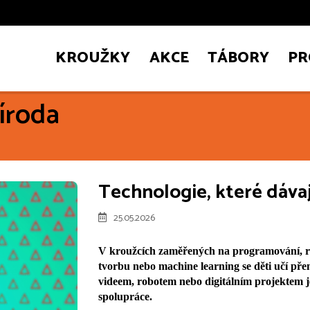
KROUŽKY
AKCE
TÁBORY
PR
říroda
Technologie, které dávaj
25.05.2026
V kroužcích zaměřených na programování, rob
tvorbu nebo machine learning se děti učí přemý
videem, robotem nebo digitálním projektem je
spolupráce.