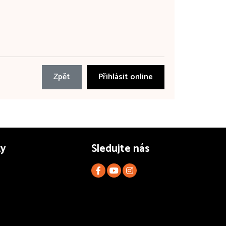
Zpět
Přihlásit online
zy
Sledujte nás