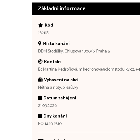
Základní informace
Kód
162118
Místo konání
DDM Stodůlky, Chlupova 1800/6, Praha 5
Kontakt
Bc.Martina Kedroňová, m.kedronova@ddmstodulky.cz, +
Vybavení na akci
Flétna a noty, přezůvky
Datum zahájení
21.09.2026
Dny konání
PO 14:10-15:10