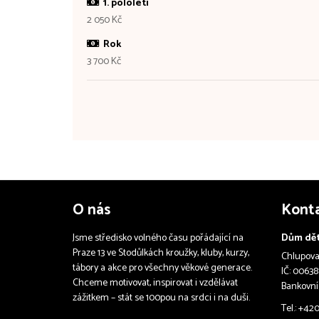
1. pololetí
2 050 Kč
Rok
3 700 Kč
O nás
Kont
Jsme středisko volného času pořádající na
Dům dět
Praze 13 ve Stodůlkách kroužky, kluby, kurzy,
Chlupova 
tábory a akce pro všechny věkové generace.
IČ: 00638
Chceme motivovat, inspirovat i vzdělávat
Bankovní
zážitkem – stát se 100pou na srdci i na duši.
Tel.: +42