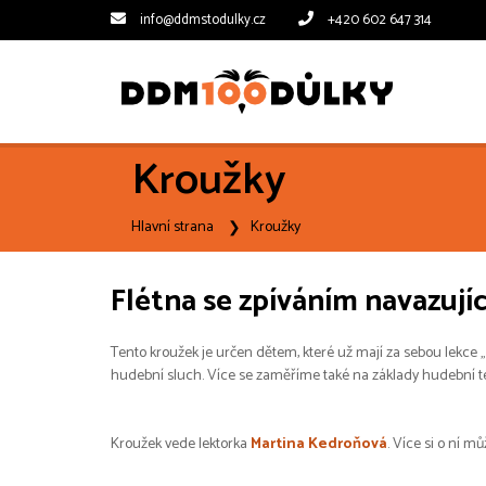
info@ddmstodulky.cz
+420 602 647 314
Kroužky
Hlavní strana
Kroužky
Flétna se zpíváním navazujíc
Tento kroužek je určen dětem, které už mají za sebou lekce „F
hudební sluch. Více se zaměříme také na základy hudební teor
Kroužek vede lektorka
Martina Kedroňová
. Více si o ní mů