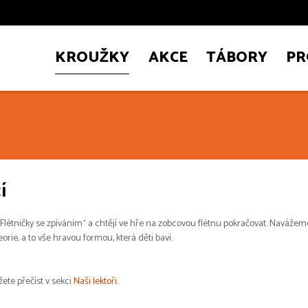
KROUŽKY
AKCE
TÁBORY
PR
í
létničky se zpíváním“ a chtějí ve hře na zobcovou flétnu pokračovat. Navážeme 
ie, a to vše hravou formou, která děti baví.
žete přečíst v sekci
Naši lektoři
.