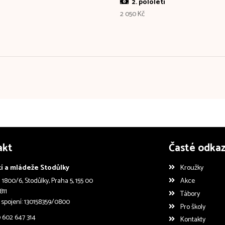
2. pololetí
2 050 Kč
akt
Časté odka
í a mládeže Stodůlky
Kroužky
1800/6, Stodůlky, Praha 5, 155 00
Akce
811
Tábory
 spojení: 130158359/0800
Pro školy
0 602 647 314
Kontakty