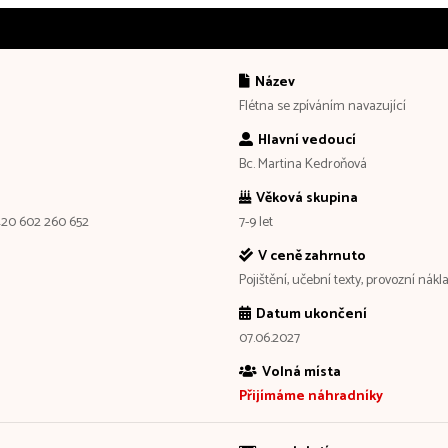
Název
Flétna se zpíváním navazující
Hlavní vedoucí
Bc. Martina Kedroňová
Věková skupina
420 602 260 652
7-9 let
V ceně zahrnuto
Pojištění, učební texty, provozní nákl
Datum ukončení
07.06.2027
Volná místa
Přijímáme náhradníky