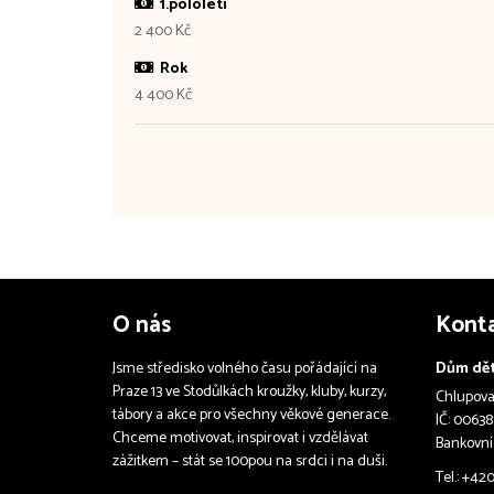
1.pololetí
2 400 Kč
Rok
4 400 Kč
O nás
Kont
Jsme středisko volného času pořádající na
Dům dět
Praze 13 ve Stodůlkách kroužky, kluby, kurzy,
Chlupova 
tábory a akce pro všechny věkové generace.
IČ: 00638
Chceme motivovat, inspirovat i vzdělávat
Bankovní
zážitkem – stát se 100pou na srdci i na duši.
Tel.: +42