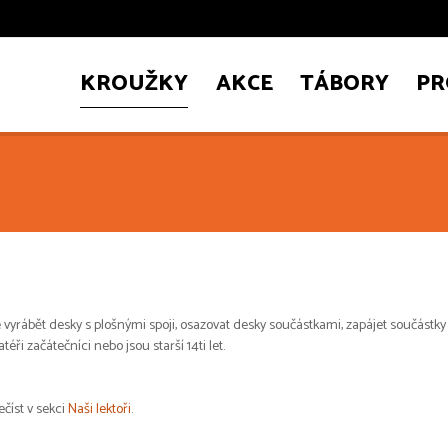
KROUŽKY
AKCE
TÁBORY
PR
yrábět desky s plošnými spoji, osazovat desky součástkami, zapájet součástky 
éři začátečníci nebo jsou starší 14ti let.
ečíst v sekci
Naši lektoři
.