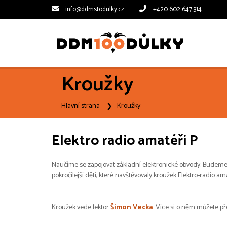
info@ddmstodulky.cz
+420 602 647 314
Kroužky
Hlavní strana
Kroužky
Elektro radio amatéři P
Naučíme se zapojovat základní elektronické obvody. Budeme v
pokročilejší děti, které navštěvovaly kroužek Elektro-radio amat
Kroužek vede lektor
Šimon Vecka
. Více si o něm můžete př