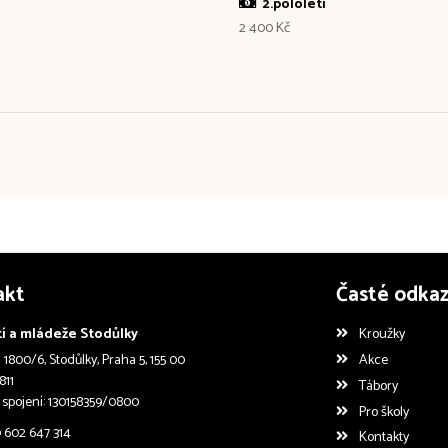
2.pololetí
2 400 Kč
akt
Časté odka
í a mládeže Stodůlky
Kroužky
1800/6, Stodůlky, Praha 5, 155 00
Akce
811
Tábory
 spojení: 130158359/0800
Pro školy
0 602 647 314
Kontakty