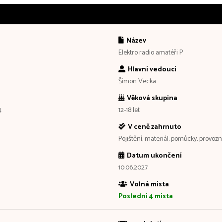
Název
Elektro radio amatéři P
Hlavní vedoucí
Šimon Vecka
Věková skupina
4
12-18 let
V ceně zahrnuto
Pojištění, materiál, pomůcky, provoz
Datum ukončení
10.06.2027
Volná místa
Poslední 4 místa