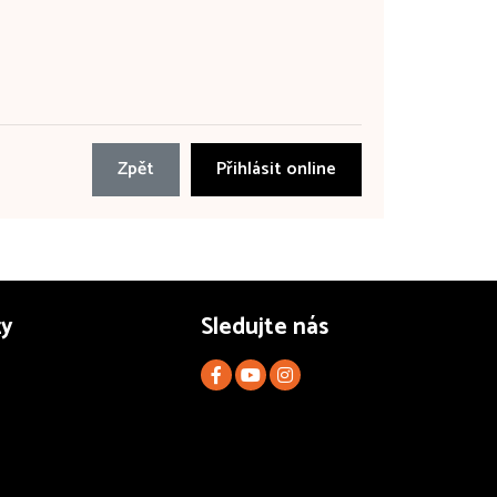
Zpět
Přihlásit online
zy
Sledujte nás