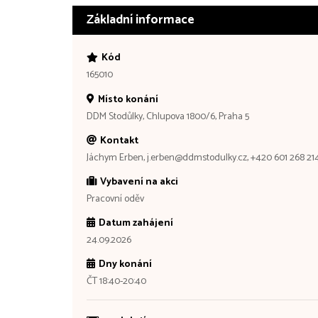
Základní informace
Kód
165010
Místo konání
DDM Stodůlky, Chlupova 1800/6, Praha 5
Kontakt
Jáchym Erben, j.erben@ddmstodulky.cz, +420 601 268 21
Vybavení na akci
Pracovní oděv
Datum zahájení
24.09.2026
Dny konání
ČT 18:40-20:40