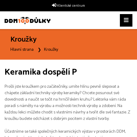
Klientské centrum
Kroužky
Hlavní strana
Kroužky
Keramika dospělí P
Prošli jste kroužkem pro začátečníky, umíte hlínu pevně slepovat a
chápete základní techniky výroby keramiky? Chcete posunout své
dovednosti a naučit se točit na hrnčířském kruhu? Lektorka vám ráda
poradí s náměty na výrobu a možnosti technik výroby a zdobení. Na
každou lekci můžete chodit s vlastními návrhy a tvořit dle své fantazie. Z
kroužku budete odcházet s dobrým pocitem z vlastní tvorby.
Účastníme se také společných keramických výstav v prostorách DDM,