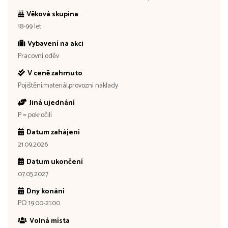
Věková skupina
18-99 let
Vybavení na akci
Pracovní oděv
V ceně zahrnuto
Pojištění,materiál,provozní náklady
Jiná ujednání
P = pokročilí
Datum zahájení
21.09.2026
Datum ukončení
07.05.2027
Dny konání
PO 19:00-21:00
Volná místa