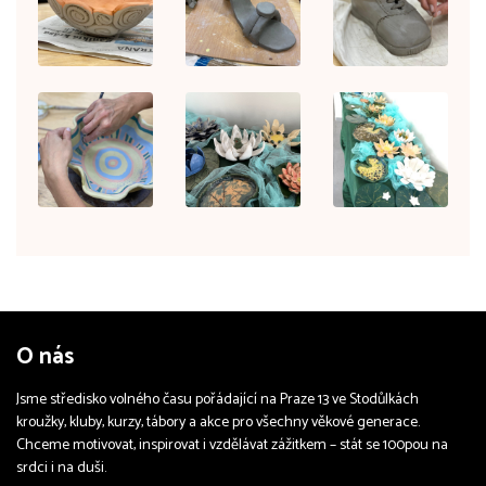
O nás
Jsme středisko volného času pořádající na Praze 13 ve Stodůlkách
kroužky, kluby, kurzy, tábory a akce pro všechny věkové generace.
Chceme motivovat, inspirovat i vzdělávat zážitkem – stát se 100pou na
srdci i na duši.