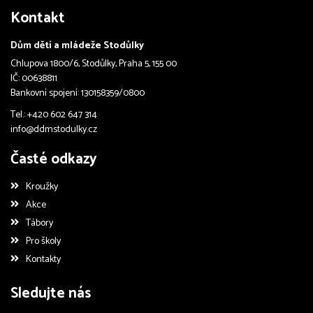
Kontakt
Dům dětí a mládeže Stodůlky
Chlupova 1800/6, Stodůlky, Praha 5, 155 00
IČ: 00638811
Bankovní spojení: 130158359/0800
Tel.: +420 602 647 314
info@ddmstodulky.cz
Časté odkazy
Kroužky
Akce
Tábory
Pro školy
Kontakty
Sledujte nás