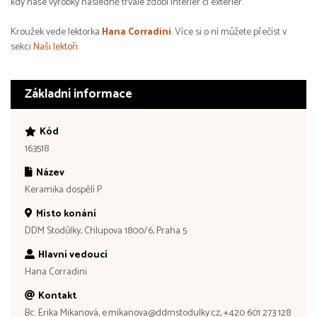
kdy naše výrobky následně trvale zdobí interiér či exteriér.
Kroužek vede lektorka
Hana Corradini
. Více si o ní můžete přečíst v
sekci
Naši lektoři
.
Základní informace
Kód
163518
Název
Keramika dospělí P
Místo konání
DDM Stodůlky, Chlupova 1800/6, Praha 5
Hlavní vedoucí
Hana Corradini
Kontakt
Bc. Erika Mikanová, e.mikanova@ddmstodulky.cz, +420 601 273 128