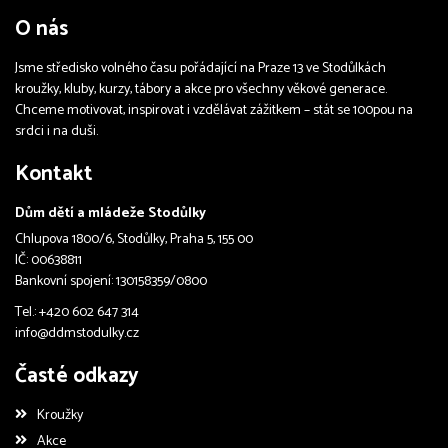
O nás
Jsme středisko volného času pořádající na Praze 13 ve Stodůlkách
kroužky, kluby, kurzy, tábory a akce pro všechny věkové generace.
Chceme motivovat, inspirovat i vzdělávat zážitkem – stát se 100pou na
srdci i na duši.
Kontakt
Dům dětí a mládeže Stodůlky
Chlupova 1800/6, Stodůlky, Praha 5, 155 00
IČ: 00638811
Bankovní spojení: 130158359/0800
Tel.: +420 602 647 314
info@ddmstodulky.cz
Časté odkazy
Kroužky
Akce