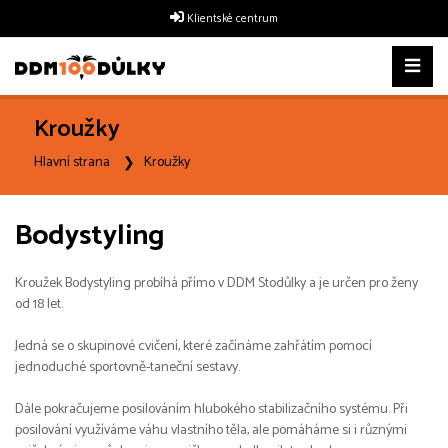
Klientské centrum
Kroužky
Hlavní strana
Kroužky
Bodystyling
Kroužek Bodystyling probíhá přímo v DDM Stodůlky a je určen pro ženy
od 18 let.
Jedná se o skupinové cvičení, které začínáme zahřátím pomocí
jednoduché sportovně-taneční sestavy.
Dále pokračujeme posilováním hlubokého stabilizačního systému. Při
posilování využíváme váhu vlastního těla, ale pomáháme si i různými