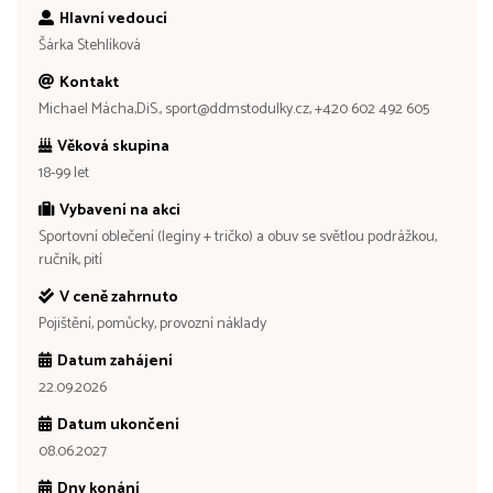
Hlavní vedoucí
Šárka Stehlíková
Kontakt
Michael Mácha,DiS., sport@ddmstodulky.cz, +420 602 492 605
Věková skupina
18-99 let
Vybavení na akci
Sportovní oblečení (legíny + tričko) a obuv se světlou podrážkou,
ručník, pití
V ceně zahrnuto
Pojištění, pomůcky, provozní náklady
Datum zahájení
22.09.2026
Datum ukončení
08.06.2027
Dny konání