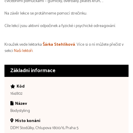
cvičebními pomůckami – gumičky, overbally, pilates kruh, …
Na závěr lekce se protáhneme pomocí strečinku.
Cíle lekcí jsou aktivní odpočinek a fyzické i psychické odreagování.
Kroužek vede lektorka
Šárka Stehlíková
. Více si o ní můžete přečíst v
sekci
Naši lektoři
.
Základní informace
Kód
164802
Název
Bodystyling
Místo konání
DDM Stodůlky, Chlupova 1800/6, Praha 5