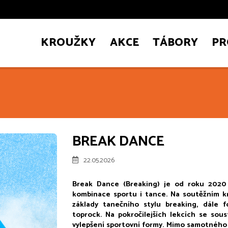
KROUŽKY
AKCE
TÁBORY
PR
BREAK DANCE
22.05.2026
Break Dance (Breaking) je od roku 2020 o
kombinace sportu i tance. Na soutěžním k
základy tanečního stylu breaking, dále 
toprock. Na pokročilejších lekcích se sou
vylepšení sportovní formy. Mimo samotného fy