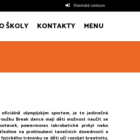
Klientské centrum
O ŠKOLY
KONTAKTY
MENU
ficiálně olympijským sportem, je to jedinečná 
roužku Break dance mají děti možnost naučit se 
footwork, powermoves (akrobatické prvky) nebo 
středíme na prohloubení tanečních dovedností a 
zického tréninku se děti učí rozvíjet kreativitu, 