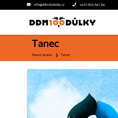
info@ddmstodulky.cz
+420 602 647 314
Tanec
Hlavní strana
Tanec