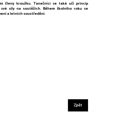
i členy kroužku. Tanečníci se také učí princip 
 své síly na soutěžích. Během školního roku se 
ní a letních soustředění. 
Zpět