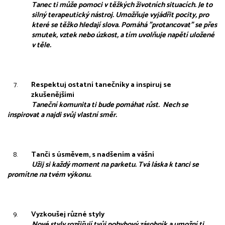
Tanec ti může pomoci v těžkých životních situacích. Je to 
silný terapeutický nástroj. Umožňuje vyjádřit pocity, pro 
které se těžko hledají slova. Pomáhá "protancovat" se přes 
smutek, vztek nebo úzkost, a tím uvolňuje napětí uložené 
v těle.
Respektuj ostatní tanečníky a inspiruj se 
zkušenějšími 
Taneční komunita ti bude pomáhat růst.  Nech se 
inspirovat a najdi svůj vlastní směr.
Tanči s úsměvem, s nadšením a vášní
Užij si každý moment na parketu. Tvá láska k tanci se 
promítne na tvém výkonu.
Vyzkoušej různé styly
Nové styly rozšiřují tvůj pohybový zásobník a umožní ti 