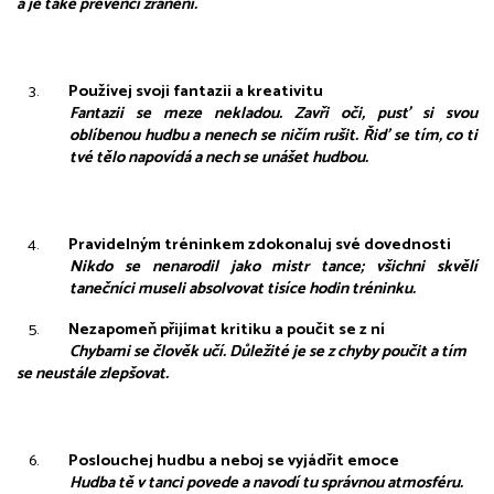
a je také prevencí zranění.
Používej svoji fantazii a kreativitu
Fantazii se meze nekladou. Zavři oči, pusť si svou 
oblíbenou hudbu a nenech se ničím rušit. Řiď se tím, co ti 
tvé tělo napovídá a nech se unášet hudbou.
Pravidelným tréninkem zdokonaluj své dovednosti
Nikdo se nenarodil jako mistr tance; všichni skvělí 
tanečníci museli absolvovat tisíce hodin tréninku.
Nezapomeň přijímat kritiku a poučit se z ní
Chybami se člověk učí. Důležité je se z chyby poučit a tím 
se neustále zlepšovat.
Poslouchej hudbu a neboj se vyjádřit emoce
Hudba tě v tanci povede a navodí tu správnou atmosféru. 