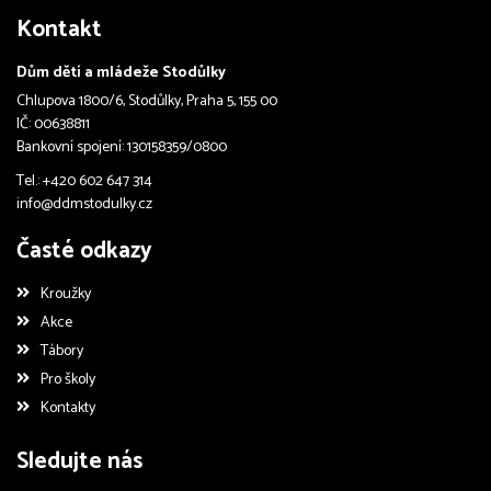
Kontakt
Dům dětí a mládeže Stodůlky
Chlupova 1800/6, Stodůlky, Praha 5, 155 00
IČ: 00638811
Bankovní spojení: 130158359/0800
Tel.: +420 602 647 314
info@ddmstodulky.cz
Časté odkazy
Kroužky
Akce
Tábory
Pro školy
Kontakty
Sledujte nás