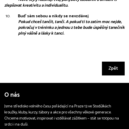
zlepšovat kreativitu a individualitu.
Buď sám sebou a nikdy se nevzdávej  
Pokud chceš tančit, tanči. A pokud ti to zatím moc nejde, 
pokračuj v tréninku a jednou z tebe bude úspěšný tanečník 
plný vášně a lásky k tanci.
Zpět
O nás
Jsme středisko volného času pořádající na Praze 13 ve Stodůlkách
kroužky, kluby, kurzy, tábory a akce pro všechny věkové generace.
Chceme motivovat, inspirovat i vzdělávat zážitkem – stát se 100pou na
srdci i na duši.