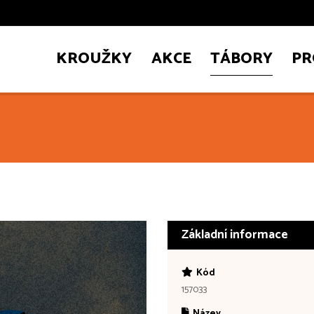
KROUŽKY
AKCE
TÁBORY
PR
Základní informace
Kód
157033
Název