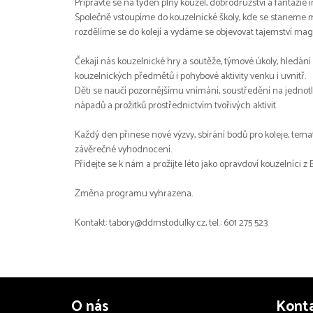
Připravte se na týden plný kouzel, dobrodružství a fantazie
Společně vstoupíme do kouzelnické školy, kde se staneme m
rozdělíme se do kolejí a vydáme se objevovat tajemství mag
Čekají nás kouzelnické hry a soutěže, týmové úkoly, hledání i
kouzelnických předmětů i pohybové aktivity venku i uvnitř.
Děti se naučí pozornějšímu vnímání, soustředění na jednotli
nápadů a prožitků prostřednictvím tvořivých aktivit.
Každý den přinese nové výzvy, sbírání bodů pro koleje, tem
závěrečné vyhodnocení.
Přidejte se k nám a prožijte léto jako opravdoví kouzelníci z 
Změna programu vyhrazena.
Kontakt: tabory@ddmstodulky.cz, tel.: 601 275 523
O nás
Kont