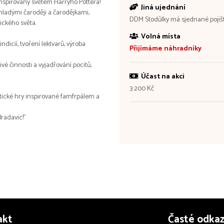
 inspirovaný světem Harryho Pottera!
Jiná ujednání
ladými čaroději a čarodějkami,
DDM Stodůlky má sjednané pojišt
ického světa.
Volná místa
ndicií, tvoření lektvarů, výroba
Přijímáme náhradníky
vé činnosti a vyjadřování pocitů,
Účast na akci
3 200 Kč
atické hry inspirované famfrpálem a
Bradavic!"
akt
Časté odka