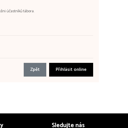
ěni účastníků tábora.
Zpět
Přihlásit online
zy
Sledujte nás