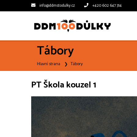
info@ddmstodulky.cz
+420 602 647 314
Tábory
Hlavní strana
Tábory
PT Škola kouzel 1