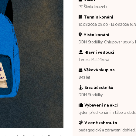
PT Škola kouzel 1
Termín konání
10.08.2026 08:00 - 14.08.2026 16:
Místo konání
DDM Stodůlky, Chlupova 1800/6, 
Hlavní vedoucí
Tereza Malášková
Věková skupina
8-13 let
Sraz účastníků
DDM Stodůlky
Vybavení na akci
týden před konáním tábora obdr
V ceně zahrnuto
pedagogický a zdravotní dohled, 