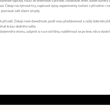
telské výpravy, naučí se orientovat v přírodě, rozdělávat oheň, stavět bunkry a
ii. Čekají nás týmové hry, napínavé výzvy, experimenty, tvoření z přírodnin i nej
a poznávat svět všemi smysly.
k přírodě. Získají nové dovednosti, posílí svou představivost a zažijí dobrodru
ímat krásu okolního světa.
denního shonu, zašpinit si ruce od hlíny, rozběhnout se po lese, něco vlastníh