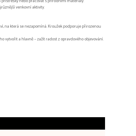
 přístřešky nebo pracovat s přírodními materiály.
různější venkovní aktivity.
žství, na která se nezapomíná. Kroužek podporuje přirozenou
o vytvořit a hlavně – zažít radost z opravdového objevování.