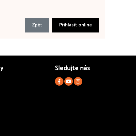
Zpět
Přihlásit online
zy
Sledujte nás