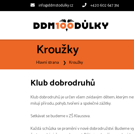
info@ddmstodulky.cz
+420 602 647 314
Kroužky
Hlavní strana
Kroužky
Klub dobrodruhů
Klub dobrodruhů je určen všem zvídavým dětem, kterým nestačí
milují přírodu, pohyb, tvoření a společné zážitky.
Setkávat se budeme v ZŠ Klausova.
Každá schůzka se promění v nové dobrodružství. Budeme vyráže