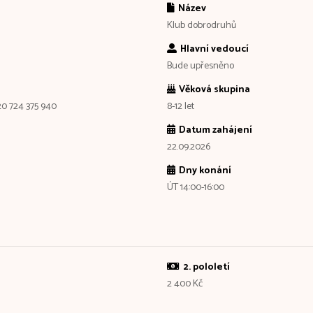
Název
Klub dobrodruhů
Hlavní vedoucí
Bude upřesněno
Věková skupina
420 724 375 940
8-12 let
Datum zahájení
22.09.2026
Dny konání
ÚT 14:00-16:00
2. pololetí
2 400 Kč