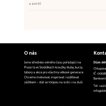
4 400 Kč
O nás
Kont
Jsme středisko volného času pořádající na
Dům dět
Praze 13 ve Stodůlkách kroužky, kluby, kurzy,
Chlupova 
tábory a akce pro všechny věkové generace.
IČ: 00638
Chceme motivovat, inspirovat i vzdělávat
Bankovní
zážitkem – stát se 100pou na srdci i na duši.
Tel.: +42
info@ddm