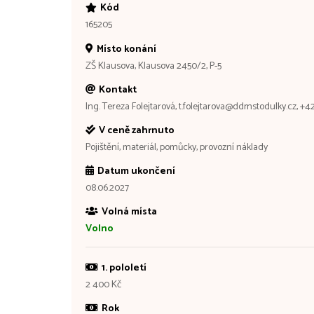
Kód
165205
Místo konání
ZŠ Klausova, Klausova 2450/2, P-5
Kontakt
Ing. Tereza Folejtarová, t.folejtarova@ddmstodulky.cz, +
V ceně zahrnuto
Pojištění, materiál, pomůcky, provozní náklady
Datum ukončení
08.06.2027
Volná místa
Volno
1. pololetí
2 400 Kč
Rok