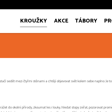
KROUŽKY
AKCE
TÁBORY
PR
 sedět mezi čtyřmi stěnami a chtějí objevovat svět kolem sebe naplno. Je to mí
t do okolní přírody, zkoumat les i louky, hledat stopy zvířat, pozorovat promě