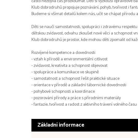
často nezbývá čas prozkoumat. Děti si vyzkouší opravdové bada
Klub dobrodruhů propojuje poznávání, pohyb, tvořivost i fantaz
Budeme si všímat detailů kolem nás, učit se chápat přírodu 
Děti se naučí samostatnosti, spolupráci i zdravému respektu 
dětskou zvídavost, odvahu zkoušet nové věci a schopnost vn
Klub dobrodruhů je prostor, kde mohou děti zpomalit od každo
Rozvíjené kompetence a dovednosti:
• vztah k přírodě a environmentální citlivost
• zvídavost, kreativita a schopnost objevovat
• spolupráce a komunikace ve skupině
• samostatnost a schopnost řešit praktické situace
• orientace v přírodě a základní tábornické dovednosti
• pohybové schopnosti a koordinace
• pozorování přírody a práce s přírodními materiály
• fantazie, tvořivost a radost z aktivního trávení volného času
Základní informace