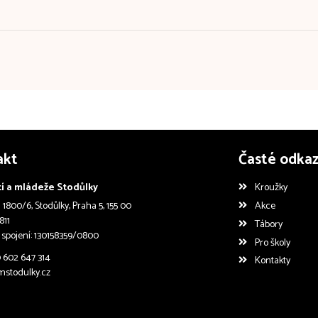
akt
Časté odka
í a mládeže Stodůlky
Kroužky
1800/6, Stodůlky, Praha 5, 155 00
Akce
811
Tábory
 spojení: 130158359/0800
Pro školy
0 602 647 314
Kontakty
stodulky.cz