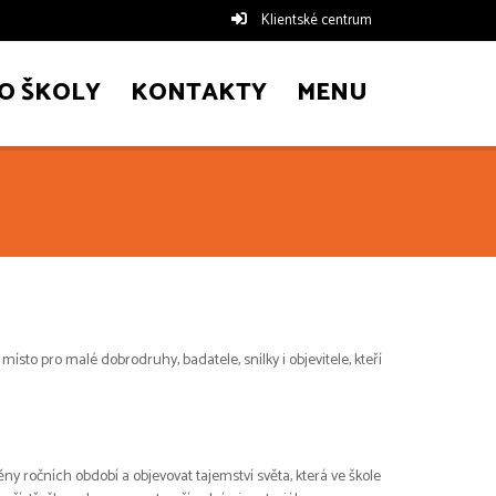
Klientské centrum
O ŠKOLY
KONTAKTY
MENU
sto pro malé dobrodruhy, badatele, snílky i objevitele, kteří
ny ročních období a objevovat tajemství světa, která ve škole