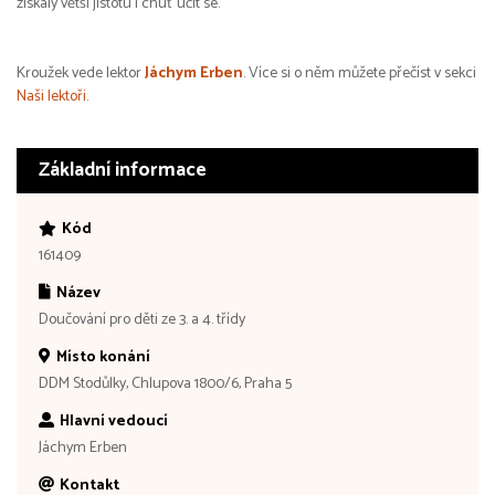
získaly větší jistotu i chuť učit se.
Kroužek vede lektor
Jáchym Erben
. Více si o něm můžete přečíst v sekci
Naši lektoři
.
Základní informace
Kód
161409
Název
Doučování pro děti ze 3. a 4. třídy
Místo konání
DDM Stodůlky, Chlupova 1800/6, Praha 5
Hlavní vedoucí
Jáchym Erben
Kontakt