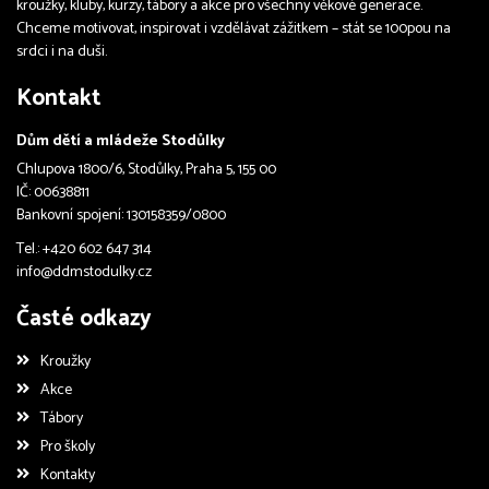
kroužky, kluby, kurzy, tábory a akce pro všechny věkové generace.
Chceme motivovat, inspirovat i vzdělávat zážitkem – stát se 100pou na
srdci i na duši.
Kontakt
Dům dětí a mládeže Stodůlky
Chlupova 1800/6, Stodůlky, Praha 5, 155 00
IČ: 00638811
Bankovní spojení: 130158359/0800
Tel.: +420 602 647 314
info@ddmstodulky.cz
Časté odkazy
Kroužky
Akce
Tábory
Pro školy
Kontakty