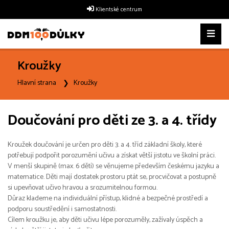
Klientské centrum
Kroužky
Hlavní strana
Kroužky
Doučování pro děti ze 3. a 4. třídy
Kroužek doučování je určen pro děti 3. a 4. tříd základní školy, které
potřebují podpořit porozumění učivu a získat větší jistotu ve školní práci.
V menší skupině (max. 6 dětí) se věnujeme především českému jazyku a
matematice. Děti mají dostatek prostoru ptát se, procvičovat a postupně
si upevňovat učivo hravou a srozumitelnou formou.
Důraz klademe na individuální přístup, klidné a bezpečné prostředí a
podporu soustředění i samostatnosti.
Cílem kroužku je, aby děti učivu lépe porozuměly, zažívaly úspěch a