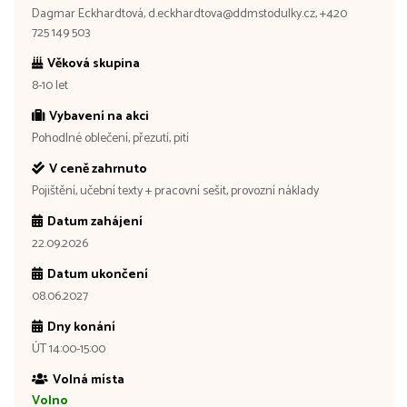
Dagmar Eckhardtová, d.eckhardtova@ddmstodulky.cz, +420
725 149 503
Věková skupina
8-10 let
Vybavení na akci
Pohodlné oblečení, přezutí, pití
V ceně zahrnuto
Pojištění, učební texty + pracovní sešit, provozní náklady
Datum zahájení
22.09.2026
Datum ukončení
08.06.2027
Dny konání
ÚT 14:00-15:00
Volná místa
Volno