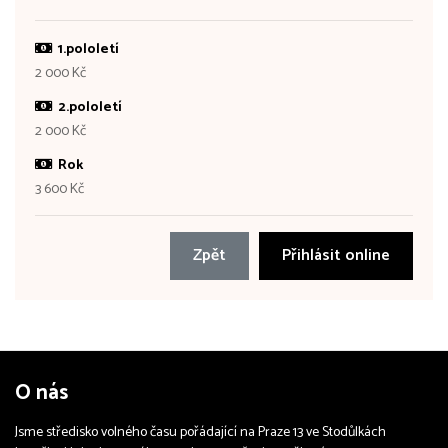
1.pololetí
2 000 Kč
2.pololetí
2 000 Kč
Rok
3 600 Kč
Zpět
Přihlásit online
O nás
Jsme středisko volného času pořádající na Praze 13 ve Stodůlkách