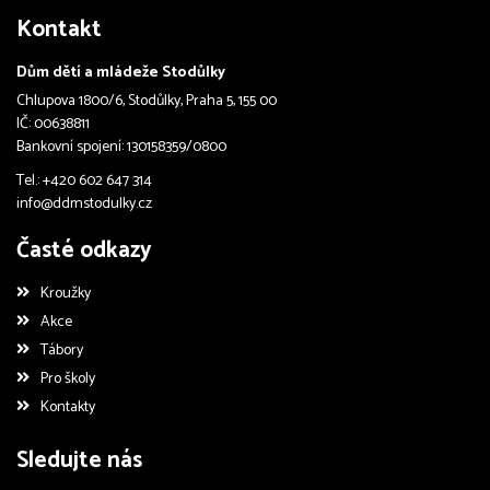
Kontakt
Dům dětí a mládeže Stodůlky
Chlupova 1800/6, Stodůlky, Praha 5, 155 00
IČ: 00638811
Bankovní spojení: 130158359/0800
Tel.: +420 602 647 314
info@ddmstodulky.cz
Časté odkazy
Kroužky
Akce
Tábory
Pro školy
Kontakty
Sledujte nás