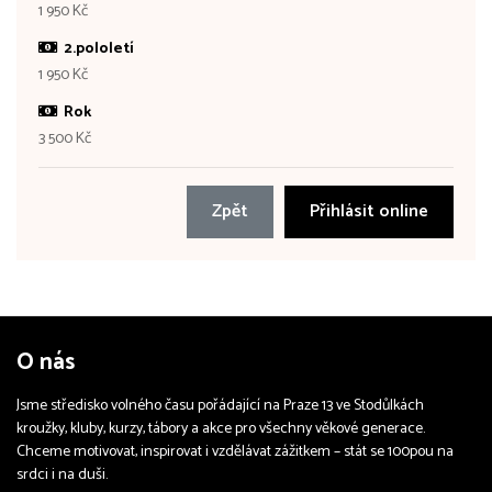
1 950 Kč
2.pololetí
1 950 Kč
Rok
3 500 Kč
Zpět
Přihlásit online
O nás
Jsme středisko volného času pořádající na Praze 13 ve Stodůlkách
kroužky, kluby, kurzy, tábory a akce pro všechny věkové generace.
Chceme motivovat, inspirovat i vzdělávat zážitkem – stát se 100pou na
srdci i na duši.