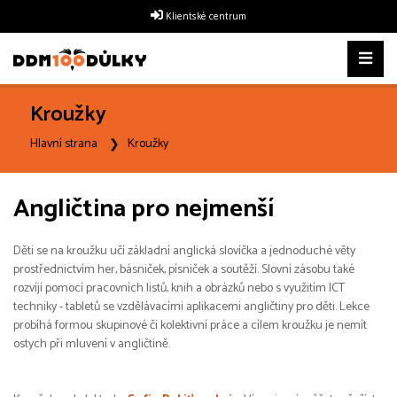
Klientské centrum
Kroužky
Hlavní strana
Kroužky
Angličtina pro nejmenší
Děti se na kroužku učí základní anglická slovíčka a jednoduché věty
prostřednictvím her, básniček, písniček a soutěží. Slovní zásobu také
rozvíjí pomocí pracovních listů, knih a obrázků nebo s využitím ICT
techniky - tabletů se vzdělávacími aplikacemi angličtiny pro děti. Lekce
probíhá formou skupinové či kolektivní práce a cílem kroužku je nemít
ostych při mluvení v angličtině.