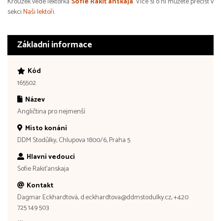
Kroužek vede lektorka
Sofie Rakiťanskaja
. Více si o ní můžete přečíst v
sekci
Naši lektoři
.
Základní informace
Kód
165502
Název
Angličtina pro nejmenší
Místo konání
DDM Stodůlky, Chlupova 1800/6, Praha 5
Hlavní vedoucí
Sofie Rakiťanskaja
Kontakt
Dagmar Eckhardtová, d.eckhardtova@ddmstodulky.cz, +420
725 149 503