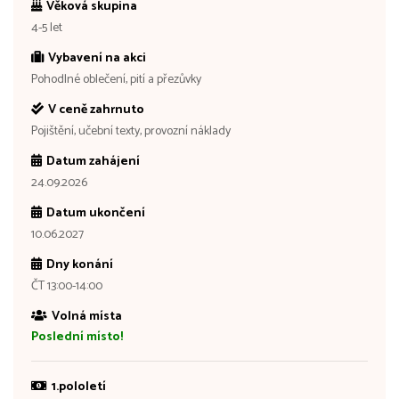
Věková skupina
4-5 let
Vybavení na akci
Pohodlné oblečení, pití a přezůvky
V ceně zahrnuto
Pojištění, učební texty, provozní náklady
Datum zahájení
24.09.2026
Datum ukončení
10.06.2027
Dny konání
ČT 13:00-14:00
Volná místa
Poslední místo!
1.pololetí