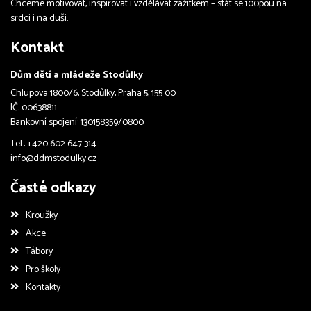
Chceme motivovat, inspirovat i vzdělávat zážitkem – stát se 100pou na
srdci i na duši.
Kontakt
Dům dětí a mládeže Stodůlky
Chlupova 1800/6, Stodůlky, Praha 5, 155 00
IČ: 00638811
Bankovní spojení: 130158359/0800
Tel.: +420 602 647 314
info@ddmstodulky.cz
Časté odkazy
Kroužky
Akce
Tábory
Pro školy
Kontakty