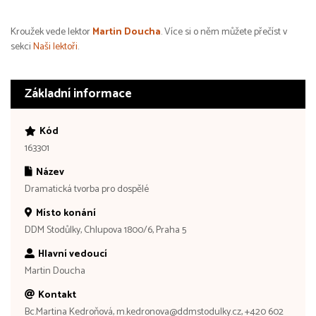
Kroužek vede lektor
Martin Doucha
. Více si o něm můžete přečíst v
sekci
Naši lektoři
.
Základní informace
Kód
163301
Název
Dramatická tvorba pro dospělé
Místo konání
DDM Stodůlky, Chlupova 1800/6, Praha 5
Hlavní vedoucí
Martin Doucha
Kontakt
Bc.Martina Kedroňová, m.kedronova@ddmstodulky.cz, +420 602