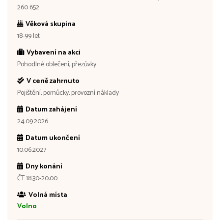
260 652
Věková skupina
18-99 let
Vybavení na akci
Pohodlné oblečení, přezůvky
V ceně zahrnuto
Pojištění, pomůcky, provozní náklady
Datum zahájení
24.09.2026
Datum ukončení
10.06.2027
Dny konání
ČT 18:30-20:00
Volná místa
Volno