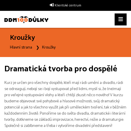
Klientské centrum
Kroužky
Hlavní strana
Kroužky
Dramatická tvorba pro dospělé
Kurz je určen pro všechny dospělé, kteří mají rádi umění a divadlo, rádi
se odreagují, nebojí se i bojí vystupovat před lidmi, myslí si, že (ne)mají
pro veřejné vystupování vlohy a kteří chtějí zkusit něco nového! V kurzu
budeme objevovat své pohybové a hlasové možnosti, svůj dramatický
potenciál a jak to všechno využít jak při uměleckém tvoření, tak v běžném
každodenním životě. Ponoříme se do světa divadla, dramatické i literární
tvorby, dotkneme se základů improvizace, herectví, režie a dramaturgie.
Společně si zablbneme a třeba i vytvoříme divadelní představení!