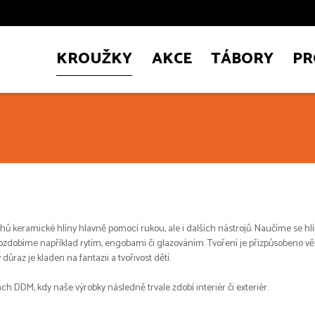
KROUŽKY
AKCE
TÁBORY
PR
ů keramické hlíny hlavně pomocí rukou, ale i dalších nástrojů. Naučíme se hl
ozdobíme například rytím, engobami či glazováním. Tvoření je přizpůsobeno věk
ůraz je kladen na fantazii a tvořivost dětí.
h DDM, kdy naše výrobky následně trvale zdobí interiér či exteriér.