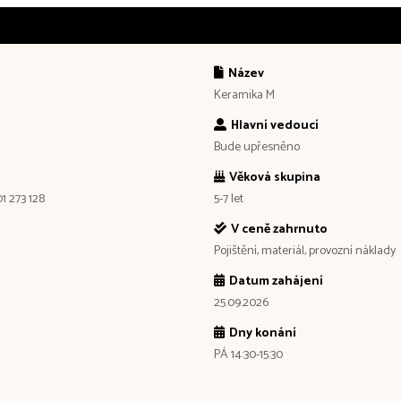
Název
Keramika M
Hlavní vedoucí
Bude upřesněno
Věková skupina
1 273 128
5-7 let
V ceně zahrnuto
Pojištění, materiál, provozní náklady
Datum zahájení
25.09.2026
Dny konání
PÁ 14:30-15:30