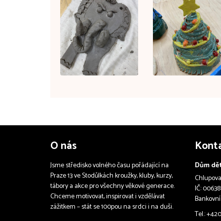
O nás
Kont
Jsme středisko volného času pořádající na
Dům dět
Praze 13 ve Stodůlkách kroužky, kluby, kurzy,
Chlupova 
tábory a akce pro všechny věkové generace.
IČ: 00638
Chceme motivovat, inspirovat i vzdělávat
Bankovní
zážitkem – stát se 100pou na srdci i na duši.
Tel.: +42