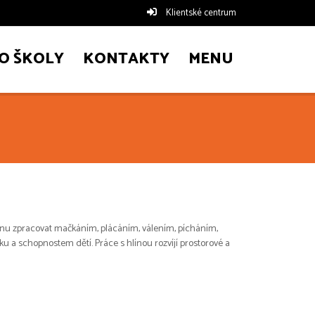
Klientské centrum
O ŠKOLY
KONTAKTY
MENU
ínu zpracovat mačkáním, plácáním, válením, pícháním,
u a schopnostem dětí. Práce s hlínou rozvíjí prostorové a