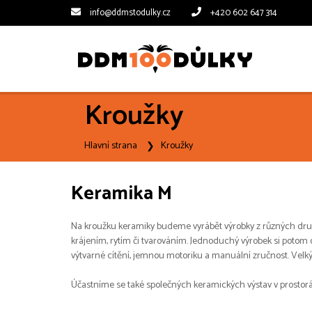
info@ddmstodulky.cz
+420 602 647 314
Kroužky
Hlavní strana
Kroužky
Keramika M
Na kroužku keramiky budeme vyrábět výrobky z různých druh
krájením, rytím či tvarováním. Jednoduchý výrobek si potom 
výtvarné cítění, jemnou motoriku a manuální zručnost. Velký d
Účastníme se také společných keramických výstav v prostorác