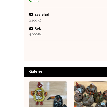
Volno
1.pololetí
2 200 Kč
Rok
4 000 Kč
Galerie