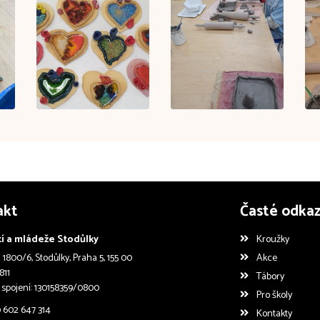
akt
Časté odka
í a mládeže Stodůlky
Kroužky
1800/6, Stodůlky, Praha 5, 155 00
Akce
811
Tábory
 spojení: 130158359/0800
Pro školy
0 602 647 314
Kontakty