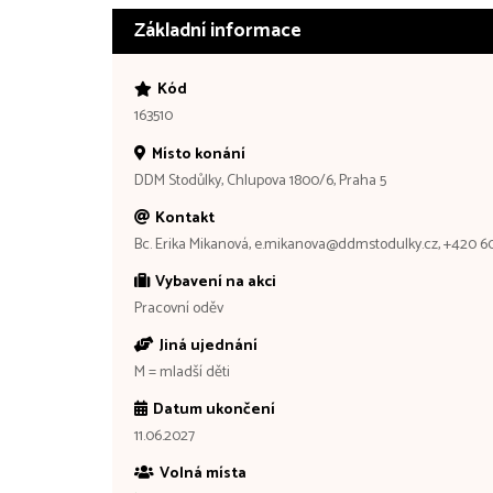
Základní informace
Kód
163510
Místo konání
DDM Stodůlky, Chlupova 1800/6, Praha 5
Kontakt
Bc. Erika Mikanová, e.mikanova@ddmstodulky.cz, +420 60
Vybavení na akci
Pracovní oděv
Jiná ujednání
M = mladší děti
Datum ukončení
11.06.2027
Volná místa