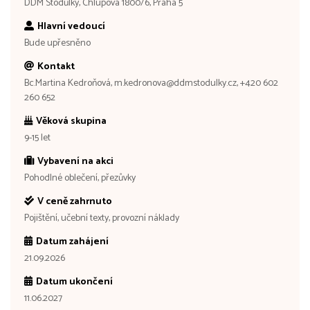
DDM Stodůlky, Chlupova 1800/6, Praha 5
Hlavní vedoucí
Bude upřesněno
Kontakt
Bc.Martina Kedroňová, m.kedronova@ddmstodulky.cz, +420 602
260 652
Věková skupina
9-15 let
Vybavení na akci
Pohodlné oblečení, přezůvky
V ceně zahrnuto
Pojištění, učební texty, provozní náklady
Datum zahájení
21.09.2026
Datum ukončení
11.06.2027