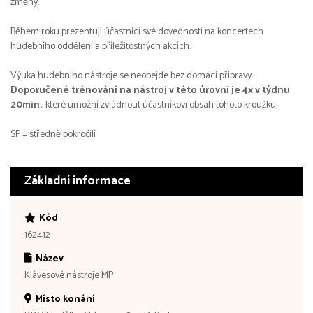
změny.
Během roku prezentují účastníci své dovednosti na koncertech
hudebního oddělení a příležitostných akcích.
Výuka hudebního nástroje se neobejde bez domácí přípravy.
Doporučené trénování na nástroj v této úrovni je 4x v týdnu
20min.
, které umožní zvládnout účastníkovi obsah tohoto kroužku.
SP = středně pokročilí
Základní informace
Kód
162412
Název
Klávesové nástroje MP
Místo konání