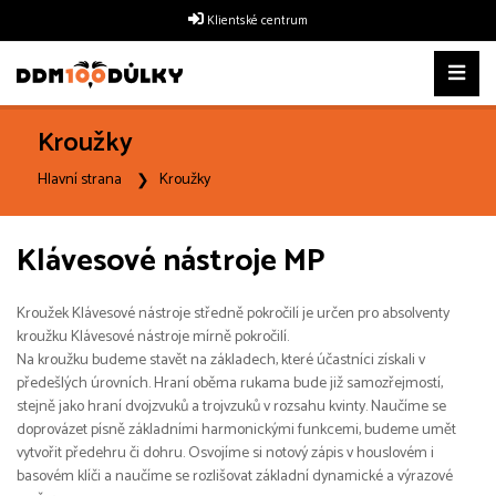
Klientské centrum
Kroužky
Hlavní strana
Kroužky
Klávesové nástroje MP
Kroužek Klávesové nástroje středně pokročilí je určen pro absolventy
kroužku Klávesové nástroje mírně pokročilí.
Na kroužku budeme stavět na základech, které účastníci získali v
předešlých úrovních. Hraní oběma rukama bude již samozřejmostí,
stejně jako hraní dvojzvuků a trojvzuků v rozsahu kvinty. Naučíme se
doprovázet písně základními harmonickými funkcemi, budeme umět
vytvořit předehru či dohru. Osvojíme si notový zápis v houslovém i
basovém klíči a naučíme se rozlišovat základní dynamické a výrazové