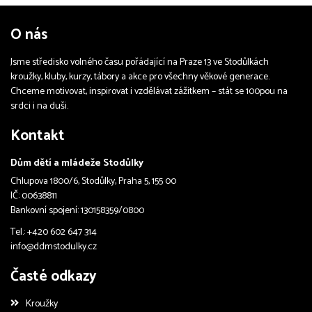
O nás
Jsme středisko volného času pořádající na Praze 13 ve Stodůlkách
kroužky, kluby, kurzy, tábory a akce pro všechny věkové generace.
Chceme motivovat, inspirovat i vzdělávat zážitkem – stát se 100pou na
srdci i na duši.
Kontakt
Dům dětí a mládeže Stodůlky
Chlupova 1800/6, Stodůlky, Praha 5, 155 00
IČ: 00638811
Bankovní spojení: 130158359/0800
Tel.: +420 602 647 314
info@ddmstodulky.cz
Časté odkazy
Kroužky