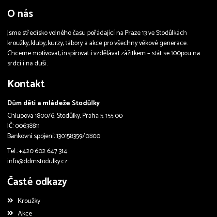
O nás
Jsme středisko volného času pořádající na Praze 13 ve Stodůlkách
kroužky, kluby, kurzy, tábory a akce pro všechny věkové generace.
Chceme motivovat, inspirovat i vzdělávat zážitkem – stát se 100pou na
srdci i na duši.
Kontakt
Dům dětí a mládeže Stodůlky
Chlupova 1800/6, Stodůlky, Praha 5, 155 00
IČ: 00638811
Bankovní spojení: 130158359/0800
Tel.: +420 602 647 314
info@ddmstodulky.cz
Časté odkazy
Kroužky
Akce