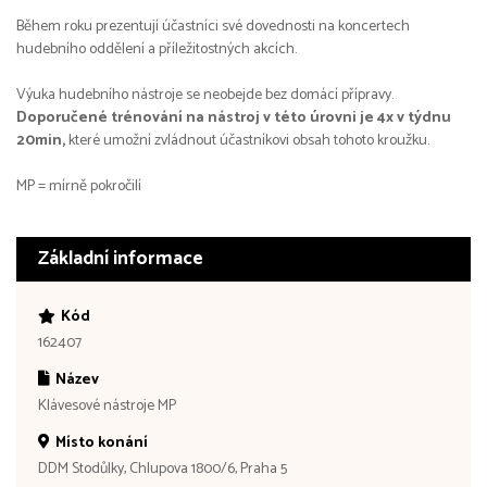
Během roku prezentují účastníci své dovednosti na koncertech
hudebního oddělení a příležitostných akcích.
Výuka hudebního nástroje se neobejde bez domácí přípravy.
Doporučené trénování na nástroj v této úrovni je 4x v týdnu
20min,
které umožní zvládnout účastníkovi obsah tohoto kroužku.
MP = mírně pokročilí
Základní informace
Kód
162407
Název
Klávesové nástroje MP
Místo konání
DDM Stodůlky, Chlupova 1800/6, Praha 5