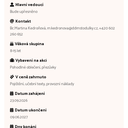
Hlavní vedoucí
Bude upřesněno
Kontakt
Bc.Martina Kedroňová, m.kedronova@ddmstodulky.cz, +420 602
260 652
Věková skupina
8-15 let
Vybavení na akci
Pohodlné oblečení, přezůvky
V ceně zahrnuto
Pojištění, učební texty, provozní náklady
Datum zahájení
23.09.2026
Datum ukončení
09.06.2027
Dny konání