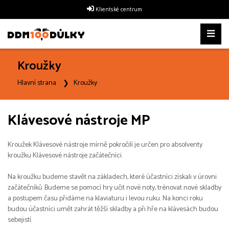
Klientské centrum
Kroužky
Hlavní strana
Kroužky
Klávesové nástroje MP
Kroužek Klávesové nástroje mírně pokročilí je určen pro absolventy
kroužku Klávesové nástroje začátečníci.
Na kroužku budeme stavět na základech, které účastníci získali v úrovni
začátečníků. Budeme se pomocí hry učit nové noty, trénovat nové skladby
a postupem času přidáme na klaviaturu i levou ruku. Na konci roku
budou účastníci umět zahrát těžší skladby a při hře na klávesách budou
sebejistí.