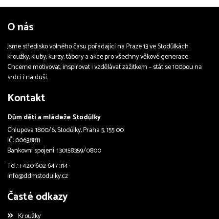
O nás
Jsme středisko volného času pořádající na Praze 13 ve Stodůlkách
kroužky, kluby, kurzy, tábory a akce pro všechny věkové generace.
Chceme motivovat, inspirovat i vzdělávat zážitkem – stát se 100pou na
srdci i na duši.
Kontakt
Dům dětí a mládeže Stodůlky
Chlupova 1800/6, Stodůlky, Praha 5, 155 00
IČ: 00638811
Bankovní spojení: 130158359/0800
Tel.: +420 602 647 314
info@ddmstodulky.cz
Časté odkazy
Kroužky