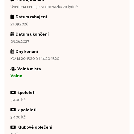
Uvedená cena je za docházku 2x týdně
Datum zahájení
21.09.2026
Datum ukončení
09.06.2027
Dny konání
PO 14:20-15:20, ST 14:20-15:20
Volná místa
Volno
1.pololetí
3 400 Kč
2.pololetí
3 400 Kč
Klubové oblečení