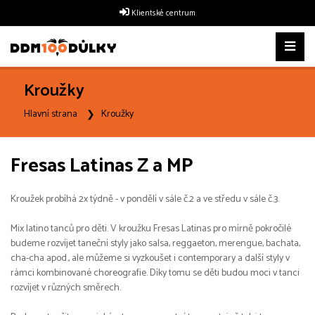
Klientské centrum
Kroužky
Hlavní strana
Kroužky
Fresas Latinas Z a MP
Kroužek probíhá 2x týdně - v pondělí v sále č.2 a ve středu v sále č.3.
Mix latino tanců pro děti. V kroužku Fresas Latinas pro mírně pokročilé
budeme rozvíjet taneční styly jako salsa, reggaeton, merengue, bachata,
cha-cha apod., ale můžeme si vyzkoušet i contemporary a další styly v
rámci kombinované choreografie. Díky tomu se děti budou moci v tanci
rozvíjet v různých směrech.