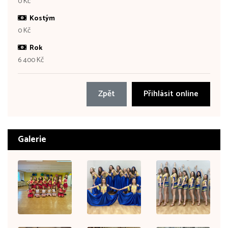
0 Kč
Kostým
0 Kč
Rok
6 400 Kč
Zpět
Přihlásit online
Galerie