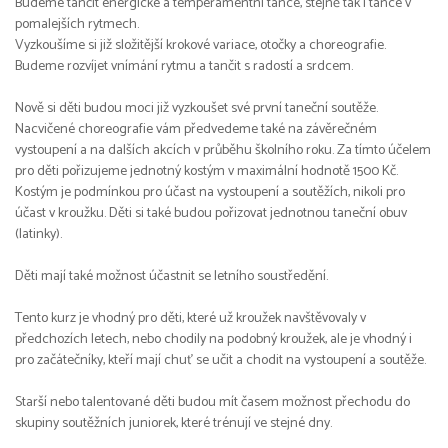
Budeme tančit energické a temperamentní tance, stejně tak i tance v
pomalejších rytmech.
Vyzkoušíme si již složitější krokové variace, otočky a choreografie.
Budeme rozvíjet vnímání rytmu a tančit s radostí a srdcem.
Nově si děti budou moci již vyzkoušet své první taneční soutěže.
Nacvičené choreografie vám předvedeme také na závěrečném
vystoupení a na dalších akcích v průběhu školního roku. Za tímto účelem
pro děti pořizujeme jednotný kostým v maximální hodnotě 1500 Kč.
Kostým je podmínkou pro účast na vystoupení a soutěžích, nikoli pro
účast v kroužku. Děti si také budou pořizovat jednotnou taneční obuv
(latinky).
Děti mají také možnost účastnit se letního soustředění.
Tento kurz je vhodný pro děti, které už kroužek navštěvovaly v
předchozích letech, nebo chodily na podobný kroužek, ale je vhodný i
pro začátečníky, kteří mají chuť se učit a chodit na vystoupení a soutěže.
Starší nebo talentované děti budou mít časem možnost přechodu do
skupiny soutěžních juniorek, které trénují ve stejné dny.