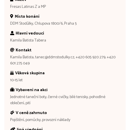
Fresas Latinas Z a MP
Místo konání
DDM Stodůlky, Chlupova 1800/6, Praha 5
Hlavní vedoucí
Kamila Batista Tabera
Kontakt
Kamila Batista, tanec@ddmstodulky.cz, +420 605 920 279, +420
601 275 049
Věková skupina
10-15 let
Vybavení na akci
Jednotné taneční boty, černé cvičky, bílé tenisky, pohodlné
oblečení, pití
V ceně zahrnuto
Pojištění, pomůcky, provozní náklady
Jiná ujednání