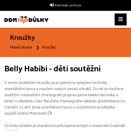
Klientské centrum
Kroužky
Hlavní strana
Kroužky
Belly Habibi - děti soutěžní
V tomto soutěžním kroužku pracujeme na vylepšení techniky
orientálního tance a naučení nových variací a kroků. Za rok se naučíme
soutěžní i nesoutěžní choreografii, propracujeme baletní techniku a
tanec s rekvizitou i bez. Naučené choreografie nakonec předvedeme na
Vánoční a Letní show orientálních tanců a zúčastníme se několika
soutěží včetně Mistrovství ČR.
Za tímto účelem pro tanečnice pořizujeme kostým v maximální hodnotě