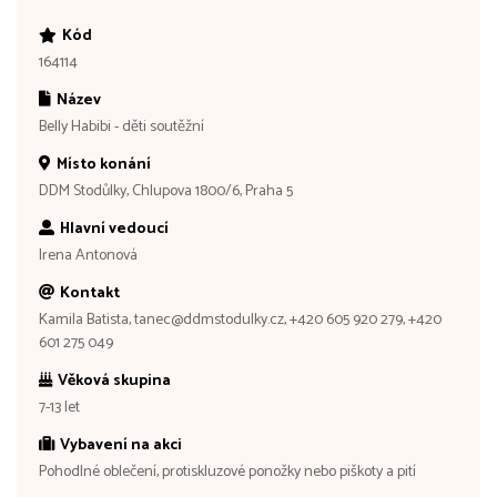
Kód
164114
Název
Belly Habibi - děti soutěžní
Místo konání
DDM Stodůlky, Chlupova 1800/6, Praha 5
Hlavní vedoucí
Irena Antonová
Kontakt
Kamila Batista, tanec@ddmstodulky.cz, +420 605 920 279, +420
601 275 049
Věková skupina
7-13 let
Vybavení na akci
Pohodlné oblečení, protiskluzové ponožky nebo piškoty a pití