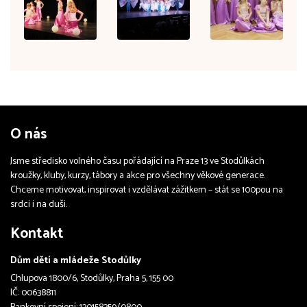
O nás
Jsme středisko volného času pořádající na Praze 13 ve Stodůlkách
kroužky, kluby, kurzy, tábory a akce pro všechny věkové generace.
Chceme motivovat, inspirovat i vzdělávat zážitkem – stát se 100pou na
srdci i na duši.
Kontakt
Dům dětí a mládeže Stodůlky
Chlupova 1800/6, Stodůlky, Praha 5, 155 00
IČ: 00638811