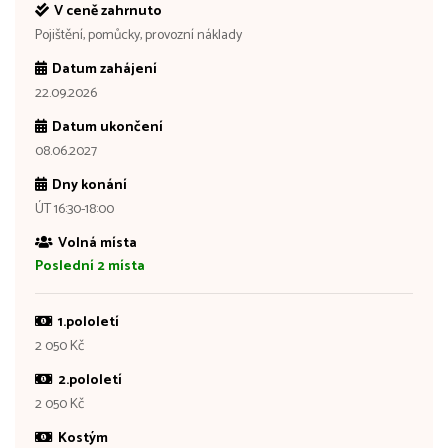
V ceně zahrnuto
Pojištění, pomůcky, provozní náklady
Datum zahájení
22.09.2026
Datum ukončení
08.06.2027
Dny konání
ÚT 16:30-18:00
Volná místa
Poslední 2 místa
1.pololetí
2 050 Kč
2.pololetí
2 050 Kč
Kostým