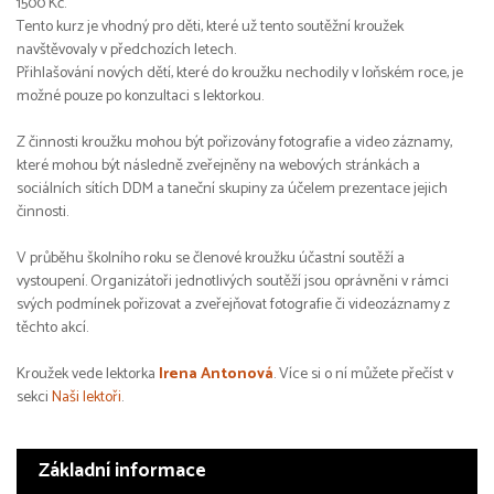
1500 Kč.
Tento kurz je vhodný pro děti, které už tento soutěžní kroužek
navštěvovaly v předchozích letech.
Přihlašování nových dětí, které do kroužku nechodily v loňském roce, je
možné pouze po konzultaci s lektorkou.
Z činnosti kroužku mohou být pořizovány fotografie a video záznamy,
které mohou být následně zveřejněny na webových stránkách a
sociálních sítích DDM a taneční skupiny za účelem prezentace jejich
činnosti.
V průběhu školního roku se členové kroužku účastní soutěží a
vystoupení. Organizátoři jednotlivých soutěží jsou oprávněni v rámci
svých podmínek pořizovat a zveřejňovat fotografie či videozáznamy z
těchto akcí.
Kroužek vede lektorka
Irena Antonová
. Více si o ní můžete přečíst v
sekci
Naši lektoři
.
Základní informace