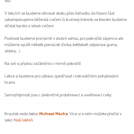
sílu.
V lekcích se budeme věnovat skoku přes švihadlo, do hlavní část
zakomponujeme běžecká cvičení či kruhový trénink, ve kterém budeme
střídat kardio a silové cvičení.
Posilovat budeme primárně s vlastní vahou, pro pokročilé zájemce ale
můžeme využít několik pomůcek (činka, kettlebell, odporová guma,
slidery, …)
Na své si přijdou začátečníci i mírně pokročilí.
Lekce si budeme pro zábavu zpestřovat i netradičními pohybovými
hrami.
Samozřejmostí jsou i závěrečné protahovací a uvolňovací cviky.
Kroužek vede lektor
Michael Mácha
. Více si o něm můžete přečíst v
sekci
Naši lektoři
.