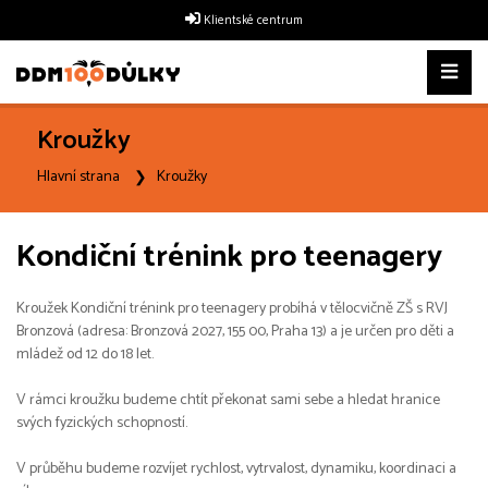
Klientské centrum
Kroužky
Hlavní strana
Kroužky
Kondiční trénink pro teenagery
Kroužek Kondiční trénink pro teenagery probíhá v tělocvičně ZŠ s RVJ
Bronzová (adresa: Bronzová 2027, 155 00, Praha 13) a je určen pro děti a
mládež od 12 do 18 let.
V rámci kroužku budeme chtít překonat sami sebe a hledat hranice
svých fyzických schopností.
V průběhu budeme rozvíjet rychlost, vytrvalost, dynamiku, koordinaci a