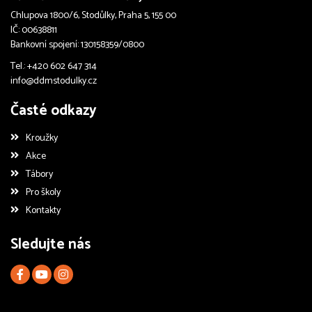
Chlupova 1800/6, Stodůlky, Praha 5, 155 00
IČ: 00638811
Bankovní spojení: 130158359/0800
Tel.: +420 602 647 314
info@ddmstodulky.cz
Časté odkazy
Kroužky
Akce
Tábory
Pro školy
Kontakty
Sledujte nás