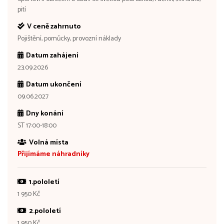
pití
V ceně zahrnuto
Pojištění, pomůcky, provozní náklady
Datum zahájení
23.09.2026
Datum ukončení
09.06.2027
Dny konání
ST 17:00-18:00
Volná místa
Přijímáme náhradníky
1.pololetí
1 950 Kč
2.pololetí
1 950 Kč