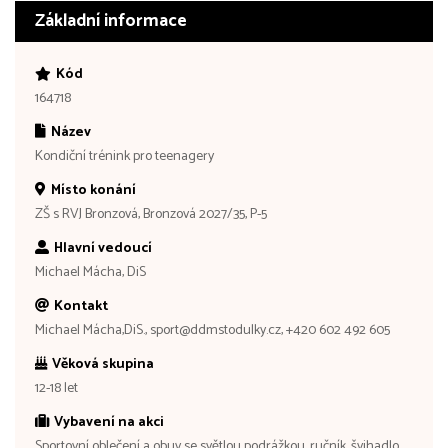
Základní informace
Kód
164718
Název
Kondiční trénink pro teenagery
Místo konání
ZŠ s RVJ Bronzová, Bronzová 2027/35, P-5
Hlavní vedoucí
Michael Mácha, DiS
Kontakt
Michael Mácha,DiS., sport@ddmstodulky.cz, +420 602 492 605
Věková skupina
12-18 let
Vybavení na akci
Sportovní oblečení a obuv se světlou podrážkou, ručník, švihadlo,