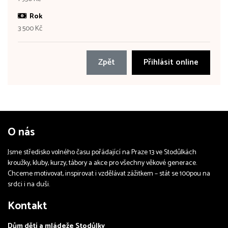
Rok
3 500 Kč
Zpět
Přihlásit online
O nás
Jsme středisko volného času pořádající na Praze 13 ve Stodůlkách
kroužky, kluby, kurzy, tábory a akce pro všechny věkové generace.
Chceme motivovat, inspirovat i vzdělávat zážitkem – stát se 100pou na
srdci i na duši.
Kontakt
Dům dětí a mládeže Stodůlky