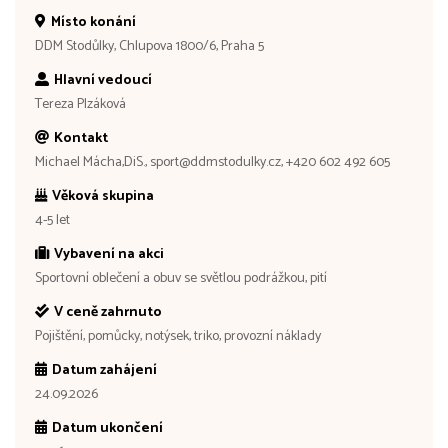
Místo konání
DDM Stodůlky, Chlupova 1800/6, Praha 5
Hlavní vedoucí
Tereza Plzáková
Kontakt
Michael Mácha,DiS., sport@ddmstodulky.cz, +420 602 492 605
Věková skupina
4-5 let
Vybavení na akci
Sportovní oblečení a obuv se světlou podrážkou, pití
V ceně zahrnuto
Pojištění, pomůcky, notýsek, triko, provozní náklady
Datum zahájení
24.09.2026
Datum ukončení