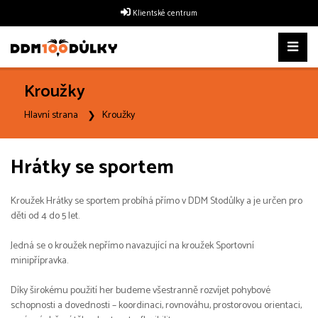
Klientské centrum
Kroužky
Hlavní strana
Kroužky
Hrátky se sportem
Kroužek Hrátky se sportem probíhá přímo v DDM Stodůlky a je určen pro
děti od 4 do 5 let.
Jedná se o kroužek nepřímo navazující na kroužek Sportovní
minipřípravka.
Díky širokému použití her budeme všestranně rozvíjet pohybové
schopnosti a dovednosti – koordinaci, rovnováhu, prostorovou orientaci,