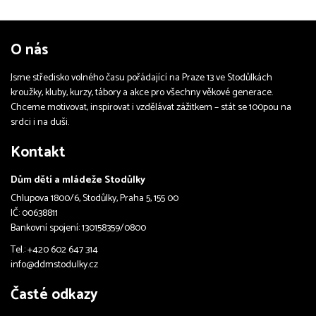
O nás
Jsme středisko volného času pořádající na Praze 13 ve Stodůlkách
kroužky, kluby, kurzy, tábory a akce pro všechny věkové generace.
Chceme motivovat, inspirovat i vzdělávat zážitkem – stát se 100pou na
srdci i na duši.
Kontakt
Dům dětí a mládeže Stodůlky
Chlupova 1800/6, Stodůlky, Praha 5, 155 00
IČ: 00638811
Bankovní spojení: 130158359/0800
Tel.: +420 602 647 314
info@ddmstodulky.cz
Časté odkazy