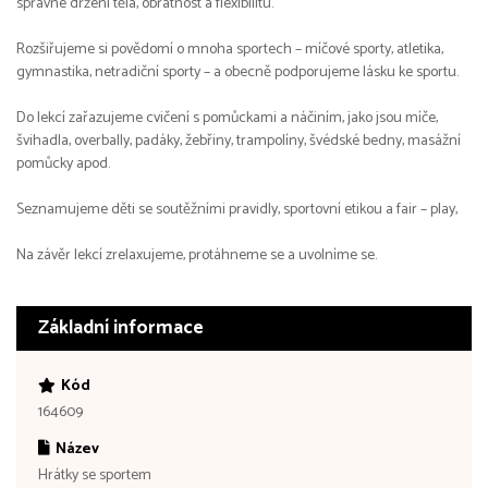
správné držení těla, obratnost a flexibilitu.
Rozšiřujeme si povědomí o mnoha sportech – míčové sporty, atletika,
gymnastika, netradiční sporty – a obecně podporujeme lásku ke sportu.
Do lekcí zařazujeme cvičení s pomůckami a náčiním, jako jsou míče,
švihadla, overbally, padáky, žebřiny, trampolíny, švédské bedny, masážní
pomůcky apod.
Seznamujeme děti se soutěžními pravidly, sportovní etikou a fair – play,
Na závěr lekcí zrelaxujeme, protáhneme se a uvolníme se.
Základní informace
Kód
164609
Název
Hrátky se sportem