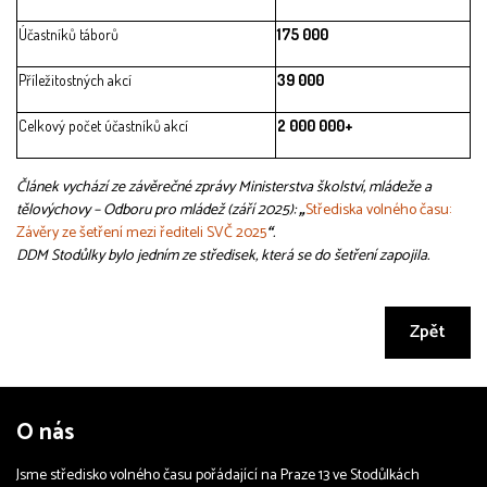
Účastníků táborů
175 000
Příležitostných akcí
39 000
Celkový počet účastníků akcí
2 000 000+
Článek vychází ze závěrečné zprávy Ministerstva školství, mládeže a
tělovýchovy – Odboru pro mládež (září 2025):
„
Střediska volného času:
Závěry ze šetření mezi řediteli SVČ 2025
“
.
DDM Stodůlky bylo jedním ze středisek, která se do šetření zapojila.
Zpět
O nás
Jsme středisko volného času pořádající na Praze 13 ve Stodůlkách