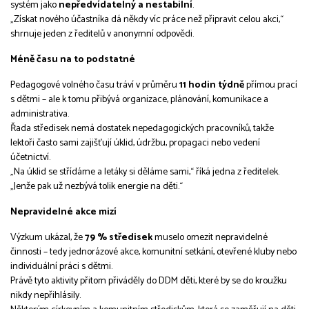
systém jako
nepředvídatelný a nestabilní
.
„Získat nového účastníka dá někdy víc práce než připravit celou akci,“
shrnuje jeden z ředitelů v anonymní odpovědi.
Méně času na to podstatné
Pedagogové volného času tráví v průměru
11 hodin týdně
přímou prací
s dětmi – ale k tomu přibývá organizace, plánování, komunikace a
administrativa.
Řada středisek nemá dostatek nepedagogických pracovníků, takže
lektoři často sami zajišťují úklid, údržbu, propagaci nebo vedení
účetnictví.
„Na úklid se střídáme a letáky si děláme sami,“ říká jedna z ředitelek.
„Jenže pak už nezbývá tolik energie na děti.“
Nepravidelné akce mizí
Výzkum ukázal, že
79 % středisek
muselo omezit nepravidelné
činnosti – tedy jednorázové akce, komunitní setkání, otevřené kluby nebo
individuální práci s dětmi.
Právě tyto aktivity přitom přiváděly do DDM děti, které by se do kroužku
nikdy nepřihlásily.