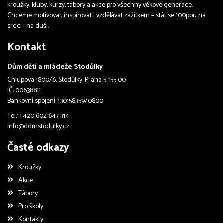
kroužky, kluby, kurzy, tábory a akce pro všechny věkové generace.
Chceme motivovat, inspirovat i vzdělávat zážitkem – stát se 100pou na
srdci i na duši.
Kontakt
Dům dětí a mládeže Stodůlky
Chlupova 1800/6, Stodůlky, Praha 5, 155 00
IČ: 00638811
Bankovní spojení: 130158359/0800
Tel.: +420 602 647 314
info@ddmstodulky.cz
Časté odkazy
Kroužky
Akce
Tábory
Pro školy
Kontakty