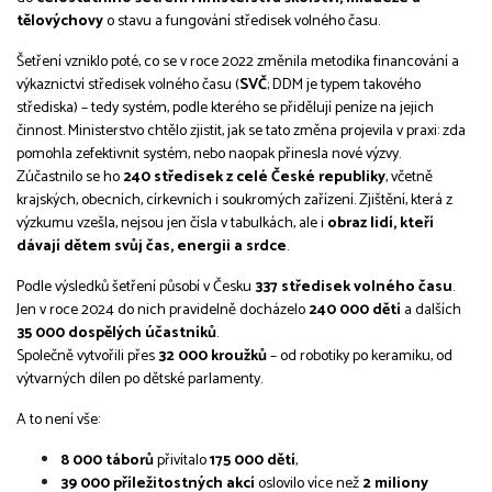
tělovýchovy
o stavu a fungování středisek volného času.
Šetření vzniklo poté, co se v roce 2022 změnila metodika financování a
výkaznictví středisek volného času (
SVČ
; DDM je typem takového
střediska) – tedy systém, podle kterého se přidělují peníze na jejich
činnost. Ministerstvo chtělo zjistit, jak se tato změna projevila v praxi: zda
pomohla zefektivnit systém, nebo naopak přinesla nové výzvy.
Zúčastnilo se ho
240 středisek z celé České republiky
, včetně
krajských, obecních, církevních i soukromých zařízení. Zjištění, která z
výzkumu vzešla, nejsou jen čísla v tabulkách, ale i
obraz lidí, kteří
dávají dětem svůj čas, energii a srdce
.
Podle výsledků šetření působí v Česku
337 středisek volného času
.
Jen v roce 2024 do nich pravidelně docházelo
240 000 dětí
a dalších
35 000 dospělých účastníků
.
Společně vytvořili přes
32 000 kroužků
– od robotiky po keramiku, od
výtvarných dílen po dětské parlamenty.
A to není vše:
8 000 táborů
přivítalo
175 000 dětí
,
39 000 příležitostných akcí
oslovilo více než
2 miliony