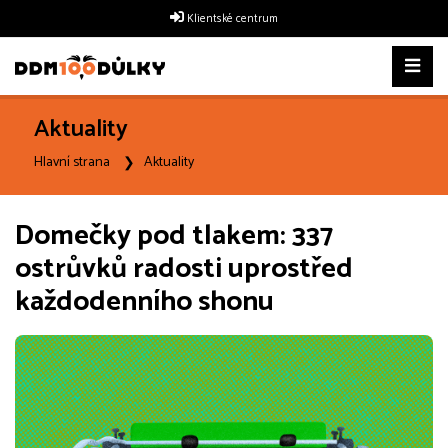
Klientské centrum
Aktuality
Hlavní strana
Aktuality
Domečky pod tlakem: 337
ostrůvků radosti uprostřed
každodenního shonu