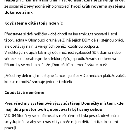
Některým církevním a komunitním střediskům, která se zaměřují na děti
ze sociálně znevýhodněného prostředí,
hrozí kvůli novému systému
dokonce zánik
.
Když stejné dítě stojí jinde víc
Představte si dvě holčičky – obě chodí na keramiku, tancování i letní
tábor. Jedna v Olomouci, druhá ve Zlíně. Jejich DDM dělají stejnou práci,
ale dostávají na ni z veřejných peněz rozdílnou podporu.
V některých krajích tak mají děti možnost vyzkoušet 3D tiskárnu nebo
vědeckou laboratoř, jinde si lektor půjčuje prodlužovačku z domova.
Přitom by se mohlo zdát, že „Domeček“ znamená všude totéž.
„Všechny děti mají mít stejné šance – jenže i v Domečcích platí, že záleží,
kde se narodíš,“ shrnuje jeden z ředitelů.
Co zůstává neměnné
Přes všechny systémové výzvy zůstávají Domečky místem, kde
mají děti prostor tvořit, objevovat i být samy sebou.
V DDM Stodůlky se snažíme, aby naše činnost byla pestrá, otevřená a
smysluplná – a aby se u nás cítily dobře nejen děti, ale i ti, kdo s nimi
pracují.