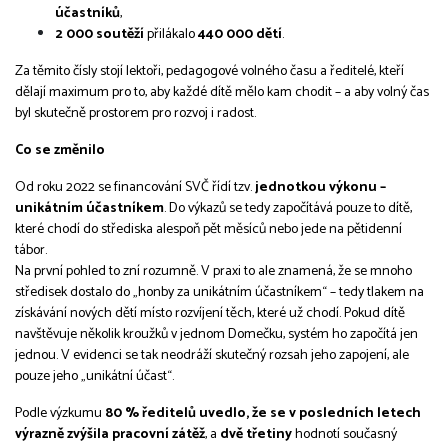
účastníků
,
2 000 soutěží
přilákalo
440 000 dětí
.
Za těmito čísly stojí lektoři, pedagogové volného času a ředitelé, kteří
dělají maximum pro to, aby každé dítě mělo kam chodit – a aby volný čas
byl skutečně prostorem pro rozvoj i radost.
Co se změnilo
Od roku 2022 se financování SVČ řídí tzv.
jednotkou výkonu –
unikátním účastníkem
. Do výkazů se tedy započítává pouze to dítě,
které chodí do střediska alespoň pět měsíců nebo jede na pětidenní
tábor.
Na první pohled to zní rozumně. V praxi to ale znamená, že se mnoho
středisek dostalo do „honby za unikátním účastníkem“ – tedy tlakem na
získávání nových dětí místo rozvíjení těch, které už chodí. Pokud dítě
navštěvuje několik kroužků v jednom Domečku, systém ho započítá jen
jednou. V evidenci se tak neodráží skutečný rozsah jeho zapojení, ale
pouze jeho „unikátní účast“.
Podle výzkumu
80 % ředitelů uvedlo, že se v posledních letech
výrazně zvýšila pracovní zátěž
, a
dvě třetiny
hodnotí současný