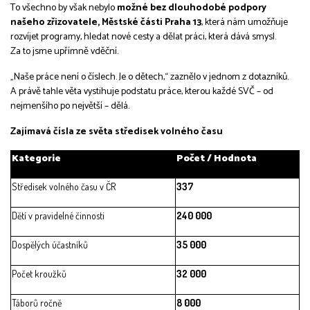
To všechno by však nebylo
možné bez dlouhodobé podpory
našeho zřizovatele, Městské části Praha 13
, která nám umožňuje
rozvíjet programy, hledat nové cesty a dělat práci, která dává smysl.
Za to jsme upřímně vděční.
„Naše práce není o číslech. Je o dětech,“ zaznělo v jednom z dotazníků.
A právě tahle věta vystihuje podstatu práce, kterou každé SVČ – od
nejmenšího po největší – dělá.
Zajímavá čísla ze světa středisek volného času
Kategorie
Počet / Hodnota
Středisek volného času v ČR
337
Dětí v pravidelné činnosti
240 000
Dospělých účastníků
35 000
Počet kroužků
32 000
Táborů ročně
8 000