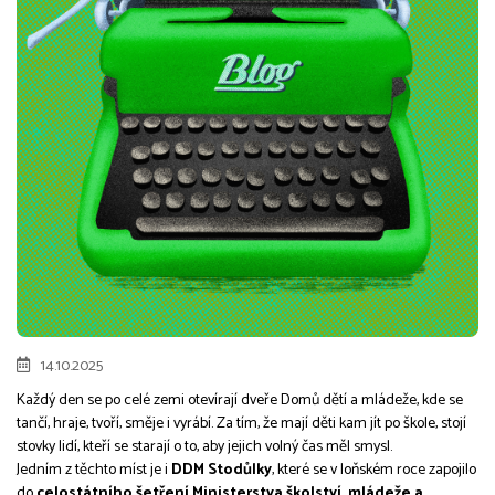
14.10.2025
Každý den se po celé zemi otevírají dveře Domů dětí a mládeže, kde se
tančí, hraje, tvoří, směje i vyrábí. Za tím, že mají děti kam jít po škole, stojí
stovky lidí, kteří se starají o to, aby jejich volný čas měl smysl.
Jedním z těchto míst je i
DDM Stodůlky
, které se v loňském roce zapojilo
do
celostátního šetření Ministerstva školství, mládeže a