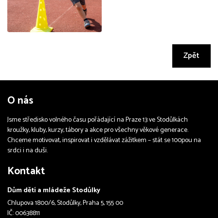
Zpět
O nás
Jsme středisko volného času pořádající na Praze 13 ve Stodůlkách
kroužky, kluby, kurzy, tábory a akce pro všechny věkové generace.
Chceme motivovat, inspirovat i vzdělávat zážitkem – stát se 100pou na
srdci i na duši.
Kontakt
Dům dětí a mládeže Stodůlky
Chlupova 1800/6, Stodůlky, Praha 5, 155 00
IČ: 00638811