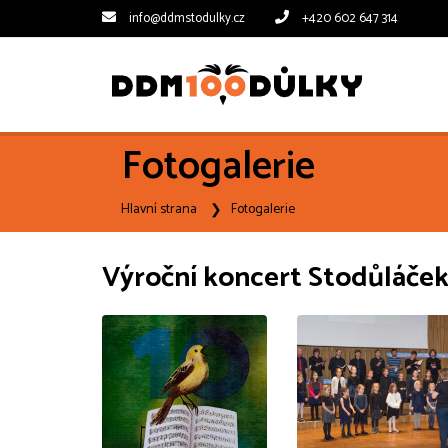
info@ddmstodulky.cz
+420 602 647 314
Fotogalerie
Hlavní strana
Fotogalerie
Výroční koncert Stodůláče